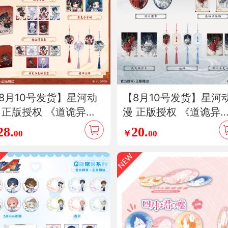
8月10号发货】星河动
【8月10号发货】星河
 正版授权 《道诡异
漫 正版授权 《道诡异
》诡弈录系列 李火旺
仙》书中人系列 李火旺
28.
20.
00
￥
00
葛渊 拍立得徽章色纸盲
诸葛渊 徽章 明信片 挂
亚克力砖挂件周边
色纸周边