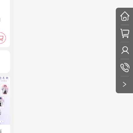
动
花&
列镭
挂
版