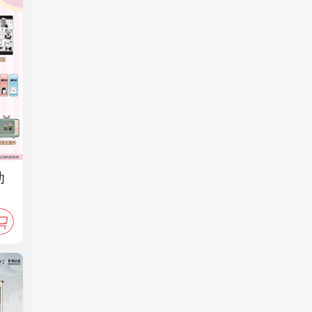
动
家
箱
娃