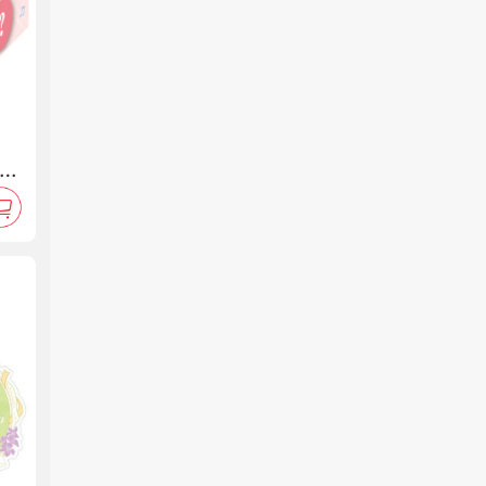
你的
徽章
原