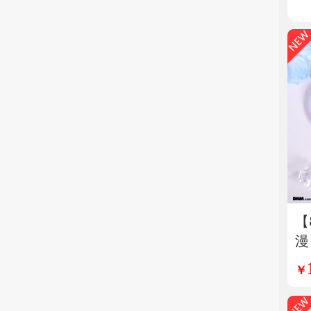
【
漫
口
￥
动