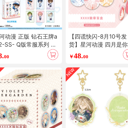
河动漫 正版 钻石王牌a
【四谎快闪-8月10号发
t2-SS- Q版常服系列 荣
货】星河动漫 四月是
 御幸 徽章拍立得盲盒
谎言 宫园薰有马公生
8.
48.
00
￥
00
漫周边
盲盒挂件流沙麻将色纸
画动漫周边