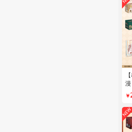
【
漫
阿
￥
拍
原