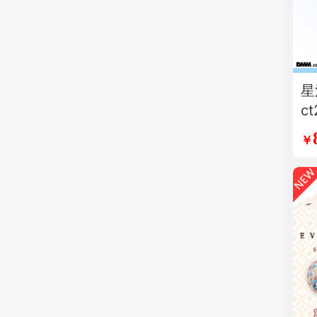
星
c
纯
￥
动