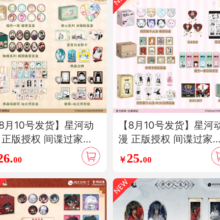
8月10号发货】星河动
【8月10号发货】星河
 正版授权 间谍过家家
漫 正版授权 间谍过家
尼亚 劳埃德 约尔 徽章
阿尼亚 约尔 劳埃德 冰
26.
25.
00
￥
00
立得冰箱贴盲盒合影卡
贴徽章立牌盲盒书签娃
画立牌周边
空调毯周边