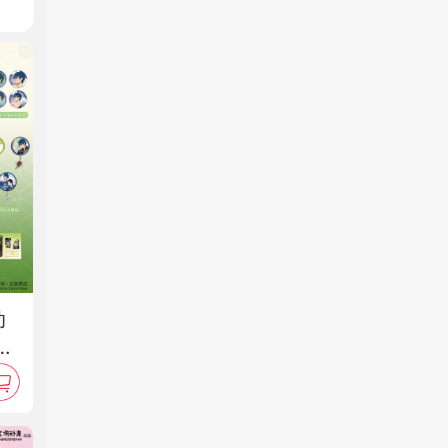
动
始
贴
漫