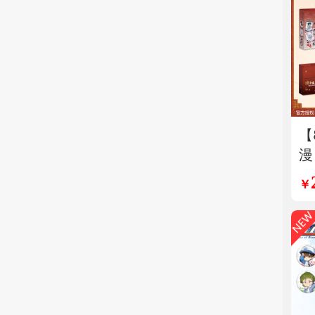
【
漫
仙
￥
诸
盒