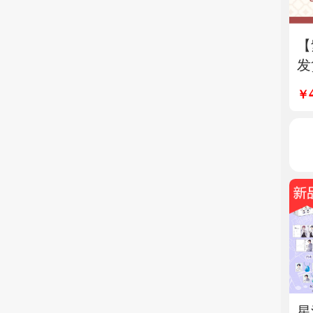
【
发
恒
￥
风
拍
星