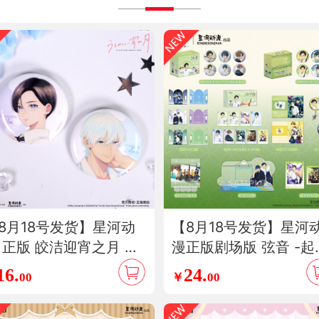
8月18号发货】星河动
【8月18号发货】星河
 正版 皎洁迎宵之月 泷
漫正版剧场版 弦音 -起
宵市村琥珀 徽章 吧唧
的一箭-愁凑静弥冰箱
16.
24.
00
￥
00
漫周边
相卡盲盒文件夹立牌动
周边