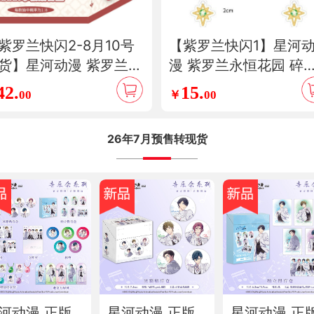
紫罗兰快闪2-8月10号
【紫罗兰快闪1】星河
货】星河动漫 紫罗兰永
漫 紫罗兰永恒花园 碎
花园 晶彩&心迹&花信
轻羽&书信&音乐会系
42.
15.
00
￥
00
系列 薇尔莉特 冰箱贴
射票明信片冰箱贴盲盒
立得盲盒透卡海
件书签周边
26年7月预售转现货
河动漫 正版
星河动漫 正版
星河动漫 正